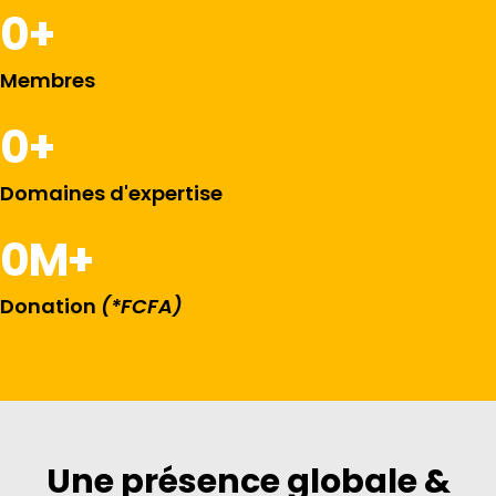
0
+
Membres
0
+
Domaines d'expertise
0
M+
Donation
(*FCFA)
Une présence globale &