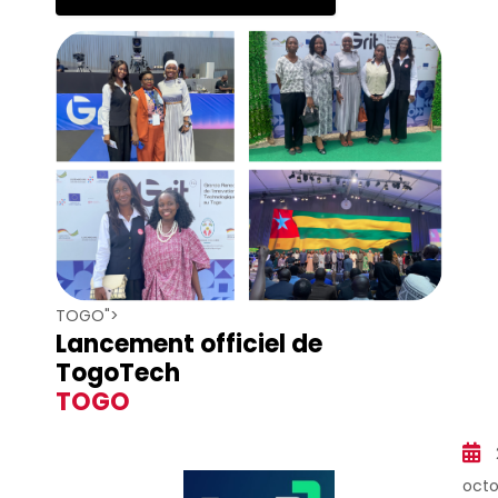
TOGO">
Lancement officiel de
TogoTech
TOGO
octo